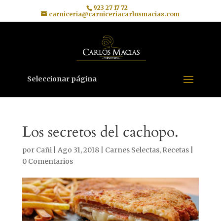
923 27 17 72
carniceria@carniceriacarlosmacias.com
Seleccionar página
Los secretos del cachopo.
por
Cañi
|
Ago 31, 2018
|
Carnes Selectas
,
Recetas
|
0 Comentarios