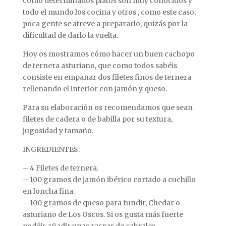
cómo determinados platos son muy conocidos y
todo el mundo los cocina y otros , como este caso,
poca gente se atreve a prepararlo, quizás por la
dificultad de darlo la vuelta.
Hoy os mostramos cómo hacer un buen cachopo
de ternera asturiano, que como todos sabéis
consiste en empanar dos filetes finos de ternera
rellenando el interior con jamón y queso.
Para su elaboración os recomendamos que sean
filetes de cadera o de babilla por su textura,
jugosidad y tamaño.
INGREDIENTES:
– 4 Filetes de ternera.
– 100 gramos de jamón ibérico cortado a cuchillo
en loncha fina.
– 100 gramos de queso para fundir, Chedar o
asturiano de Los Oscos. Si os gusta más fuerte