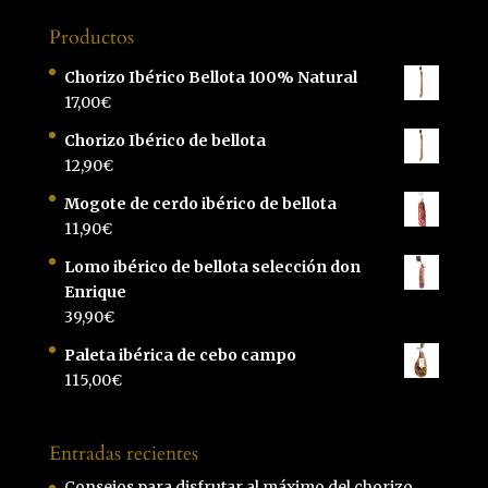
Productos
Chorizo Ibérico Bellota 100% Natural
17,00
€
Chorizo Ibérico de bellota
12,90
€
Mogote de cerdo ibérico de bellota
11,90
€
Lomo ibérico de bellota selección don
Enrique
39,90
€
Paleta ibérica de cebo campo
115,00
€
Entradas recientes
Consejos para disfrutar al máximo del chorizo