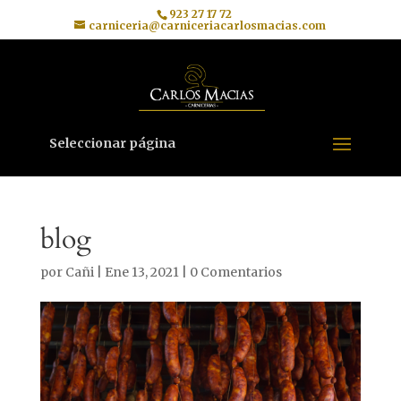
923 27 17 72
carniceria@carniceriacarlosmacias.com
Seleccionar página
blog
por
Cañi
|
Ene 13, 2021
|
0 Comentarios