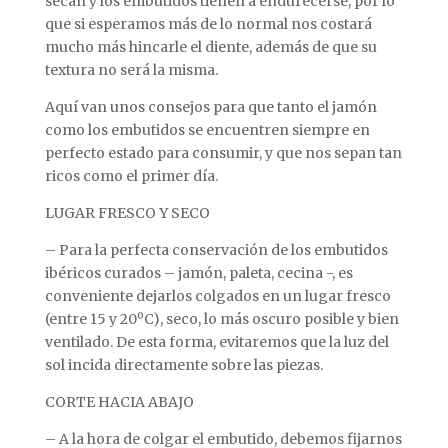
secan y los embutidos tienen a endurecerse, por lo
que si esperamos más de lo normal nos costará
mucho más hincarle el diente, además de que su
textura no será la misma.
Aquí van unos consejos para que tanto el jamón
como los embutidos se encuentren siempre en
perfecto estado para consumir, y que nos sepan tan
ricos como el primer día.
LUGAR FRESCO Y SECO
– Para la perfecta conservación de los embutidos
ibéricos curados – jamón, paleta, cecina -, es
conveniente dejarlos colgados en un lugar fresco
(entre 15 y 20ºC), seco, lo más oscuro posible y bien
ventilado. De esta forma, evitaremos que la luz del
sol incida directamente sobre las piezas.
CORTE HACIA ABAJO
– A la hora de colgar el embutido, debemos fijarnos