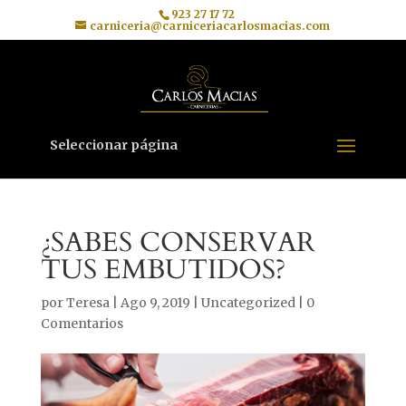
923 27 17 72
carniceria@carniceriacarlosmacias.com
Seleccionar página
¿SABES CONSERVAR
TUS EMBUTIDOS?
por
Teresa
|
Ago 9, 2019
|
Uncategorized
|
0
Comentarios