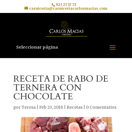
923 27 17 72
carniceria@carniceriacarlosmacias.com
Seleccionar página
RECETA DE RABO DE
TERNERA CON
CHOCOLATE
por
Teresa
|
Feb 23, 2018
|
Recetas
|
0 Comentarios