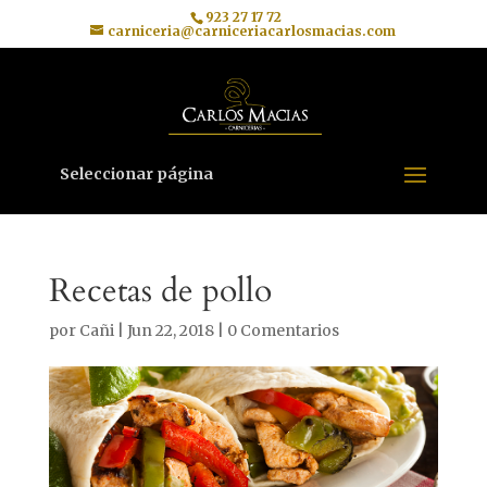
923 27 17 72
carniceria@carniceriacarlosmacias.com
Seleccionar página
Recetas de pollo
por
Cañi
|
Jun 22, 2018
|
0 Comentarios