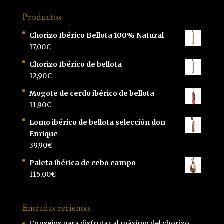
Productos
Chorizo Ibérico Bellota 100% Natural
17,00
€
Chorizo Ibérico de bellota
12,90
€
Mogote de cerdo ibérico de bellota
11,90
€
Lomo ibérico de bellota selección don
Enrique
39,90
€
Paleta ibérica de cebo campo
115,00
€
Entradas recientes
Consejos para disfrutar al máximo del chorizo