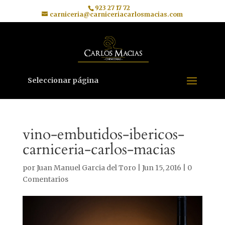
923 27 17 72
carniceria@carniceriacarlosmacias.com
Seleccionar página
vino-embutidos-ibericos-
carniceria-carlos-macias
por
Juan Manuel Garcia del Toro
|
Jun 15, 2016
|
0
Comentarios