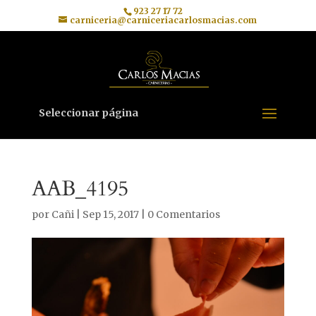
923 27 17 72
carniceria@carniceriacarlosmacias.com
Seleccionar página
AAB_4195
por
Cañi
|
Sep 15, 2017
|
0 Comentarios