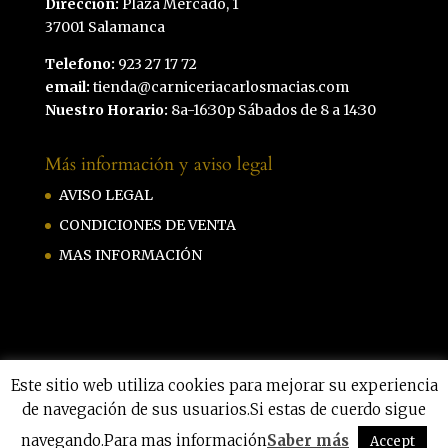
Dirección:
Plaza Mercado, 1
37001 Salamanca
Telefono:
923 27 17 72
email:
tienda@carniceriacarlosmacias.com
Nuestro Horario:
8a-16:30p Sábados de 8 a 14:30
Más información y aviso legal
AVISO LEGAL
CONDICIONES DE VENTA
MAS INFORMACIÓN
Este sitio web utiliza cookies para mejorar su experiencia
de navegación de sus usuarios.Si estas de cuerdo sigue
Carniceria Carlos Macias by
Hazmeweb
navegando.Para mas información
Saber más
|
Privacidad
|
Aviso legal
|
Cookies
Accept