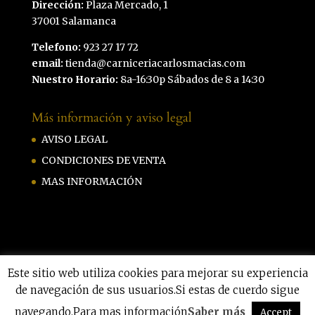
Dirección:
Plaza Mercado, 1
37001 Salamanca
Telefono:
923 27 17 72
email:
tienda@carniceriacarlosmacias.com
Nuestro Horario:
8a-16:30p Sábados de 8 a 14:30
Más información y aviso legal
AVISO LEGAL
CONDICIONES DE VENTA
MAS INFORMACIÓN
Este sitio web utiliza cookies para mejorar su experiencia
de navegación de sus usuarios.Si estas de cuerdo sigue
Carniceria Carlos Macias by
Hazmeweb
navegando.Para mas información
Saber más
|
Privacidad
|
Aviso legal
|
Cookies
Accept