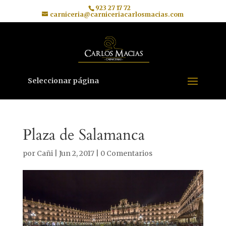
923 27 17 72
carniceria@carniceriacarlosmacias.com
Seleccionar página
Plaza de Salamanca
por
Cañi
|
Jun 2, 2017
|
0 Comentarios