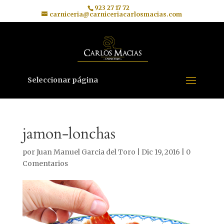
923 27 17 72
carniceria@carniceriacarlosmacias.com
Seleccionar página
jamon-lonchas
por
Juan Manuel Garcia del Toro
|
Dic 19, 2016
|
0
Comentarios