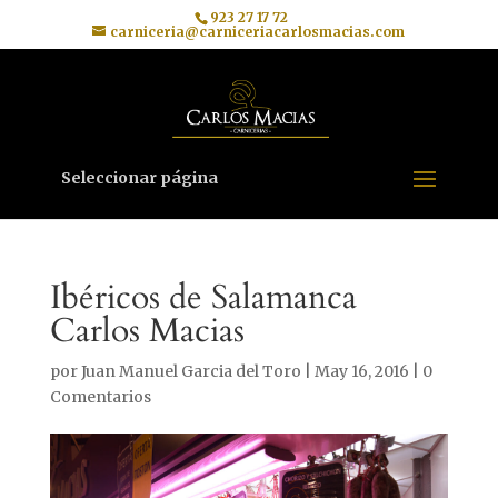
923 27 17 72
carniceria@carniceriacarlosmacias.com
Seleccionar página
Ibéricos de Salamanca
Carlos Macias
por
Juan Manuel Garcia del Toro
|
May 16, 2016
|
0
Comentarios