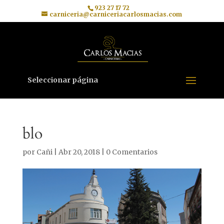
923 27 17 72
carniceria@carniceriacarlosmacias.com
Seleccionar página
blo
por
Cañi
|
Abr 20, 2018
|
0 Comentarios