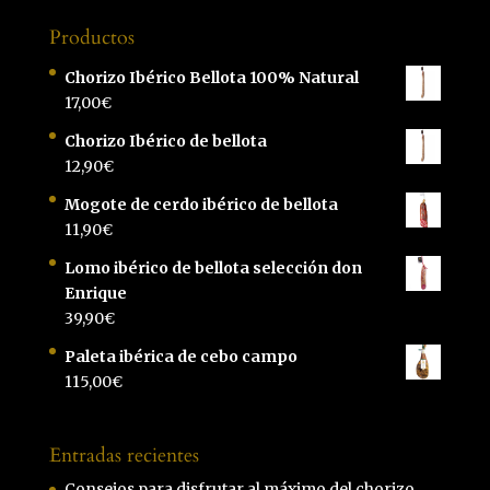
Productos
Chorizo Ibérico Bellota 100% Natural
17,00
€
Chorizo Ibérico de bellota
12,90
€
Mogote de cerdo ibérico de bellota
11,90
€
Lomo ibérico de bellota selección don
Enrique
39,90
€
Paleta ibérica de cebo campo
115,00
€
Entradas recientes
Consejos para disfrutar al máximo del chorizo