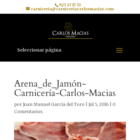
923 27 17 72
carniceria@carniceriacarlosmacias.com
Seleccionar página
Arena_de_Jamón-
Carnicería-Carlos-Macias
por
Juan Manuel Garcia del Toro
|
Jul 5, 2016
|
0
Comentarios