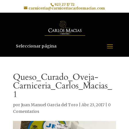
923 27 17 72
carniceria@carniceriacarlosmacias.com
Seleccionar página
Queso_Curado_Oveja-
Carniceria_Carlos_Macias_
1
por
Juan Manuel Garcia del Toro
|
Abr 23, 2017
|
0
Comentarios