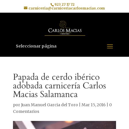
923 27 17 72
carniceria@carniceriacarlosmacias.com
Seleccionar página
Papada de cerdo ibérico
adobada carnicería Carlos
Macias Salamanca
por
Juan Manuel Garcia del Toro
|
Mar 15, 2016
|
0
Comentarios