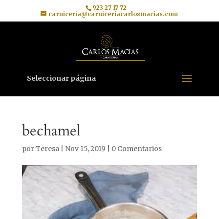
923 27 17 72
carniceria@carniceriacarlosmacias.com
Seleccionar página
bechamel
por
Teresa
|
Nov 15, 2019
|
0 Comentarios