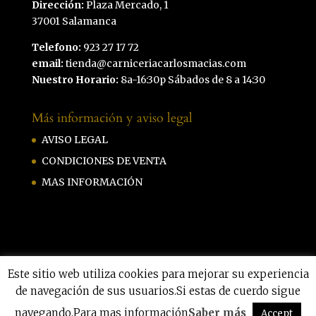
Dirección:
Plaza Mercado, 1
37001 Salamanca
Telefono:
923 27 17 72
email:
tienda@carniceriacarlosmacias.com
Nuestro Horario:
8a-16:30p Sábados de 8 a 14:30
Más información y aviso legal
AVISO LEGAL
CONDICIONES DE VENTA
MAS INFORMACIÓN
Este sitio web utiliza cookies para mejorar su experiencia
de navegación de sus usuarios.Si estas de cuerdo sigue
Carniceria Carlos Macias by
Hazmeweb
navegando.Para mas información
Saber más
|
Privacidad
|
Aviso legal
|
Cookies
Accept