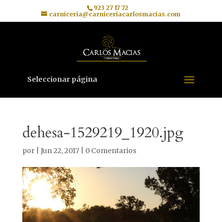
923 27 17 72
carniceria@carniceriacarlosmacias.com
Seleccionar página
dehesa-1529219_1920.jpg
por
|
Jun 22, 2017
|
0 Comentarios