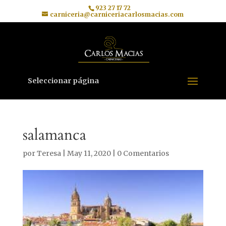
923 27 17 72
carniceria@carniceriacarlosmacias.com
Seleccionar página
salamanca
por
Teresa
|
May 11, 2020
|
0 Comentarios