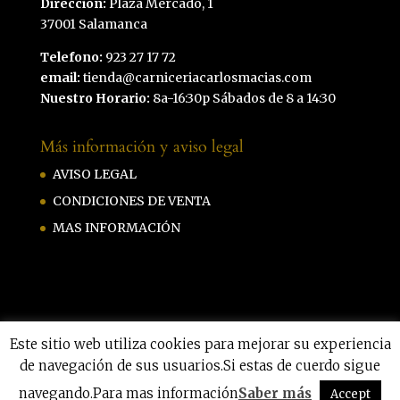
Dirección:
Plaza Mercado, 1
37001 Salamanca
Telefono:
923 27 17 72
email:
tienda@carniceriacarlosmacias.com
Nuestro Horario:
8a-16:30p Sábados de 8 a 14:30
Más información y aviso legal
AVISO LEGAL
CONDICIONES DE VENTA
MAS INFORMACIÓN
Este sitio web utiliza cookies para mejorar su experiencia
de navegación de sus usuarios.Si estas de cuerdo sigue
Carniceria Carlos Macias by
Hazmeweb
|
Privacidad
|
Aviso legal
|
Cookies
navegando.Para mas información
Saber más
Accept