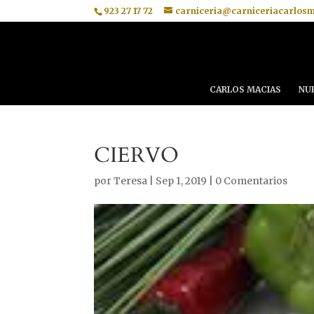
923 27 17 72
carniceria@carniceriacarlos
CARLOS MACIAS
NU
CIERVO
por
Teresa
|
Sep 1, 2019
|
0 Comentarios