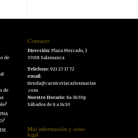
Contacto
Dirección:
Plaza Mercado, 1
co de
37001 Salamanca
Telefono:
923 27 17 72
al
email:
tienda@carniceriacarlosmacias
o de
.com
na
Nuestro Horario:
8a-16:30p
ble?
Sábados de 8 a 14:30
UNA
O?
Más información y aviso
 DE
legal