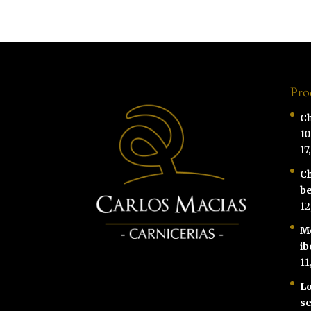
Pro
Ch
1
17
Ch
be
12
M
ib
11
Lo
se