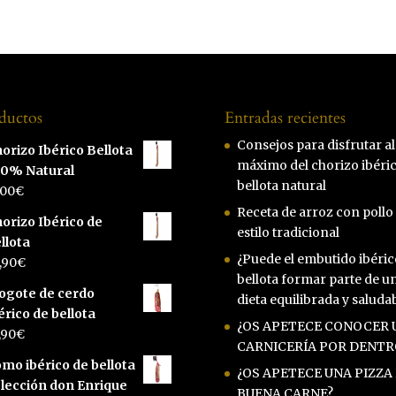
ductos
Entradas recientes
Consejos para disfrutar al
orizo Ibérico Bellota
máximo del chorizo ibéri
00% Natural
bellota natural
,00
€
Receta de arroz con pollo 
orizo Ibérico de
estilo tradicional
llota
¿Puede el embutido ibéric
,90
€
bellota formar parte de u
ogote de cerdo
dieta equilibrada y saluda
érico de bellota
¿OS APETECE CONOCER 
,90
€
CARNICERÍA POR DENTR
mo ibérico de bellota
¿OS APETECE UNA PIZZA
lección don Enrique
BUENA CARNE?