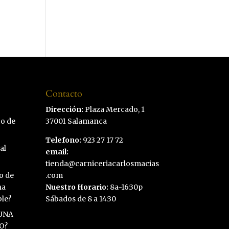
Contacto
Dirección:
Plaza Mercado, 1
co de
37001 Salamanca
Telefono:
923 27 17 72
al
email:
tienda@carniceriacarlosmacias
o de
.com
na
Nuestro Horario:
8a-16:30p
ble?
Sábados de 8 a 14:30
UNA
O?