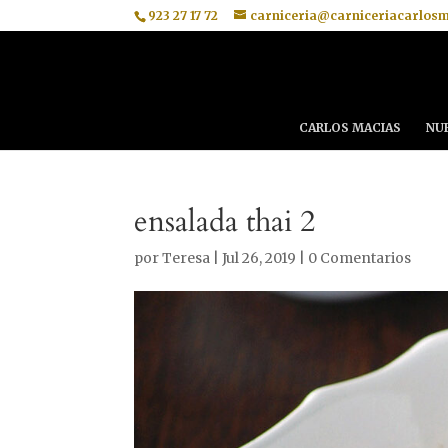
923 27 17 72
carniceria@carniceriacarlos
CARLOS MACIAS
NU
ensalada thai 2
por
Teresa
|
Jul 26, 2019
|
0 Comentarios