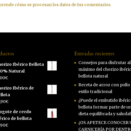
prende cómo se procesan los datos de tus comentarios
.
ductos
Entradas recientes
Consejos para disfrutar al
orizo Ibérico Bellota
máximo del chorizo ibéri
00% Natural
bellota natural
,00
€
Receta de arroz con pollo 
orizo Ibérico de
estilo tradicional
llota
¿Puede el embutido ibéric
,90
€
bellota formar parte de u
ogote de cerdo
dieta equilibrada y saluda
érico de bellota
¿OS APETECE CONOCER 
,90
€
CARNICERÍA POR DENTR