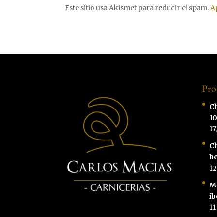
Este sitio usa Akismet para reducir el spam.
A
Pro
Ch
1
17
Ch
be
12
M
ib
11