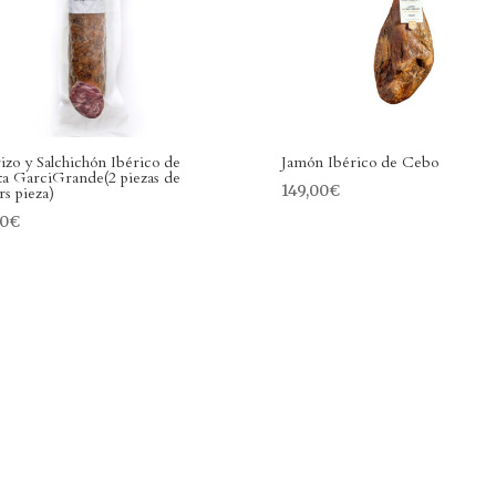
izo y Salchichón Ibérico de
Jamón Ibérico de Cebo
ota GarciGrande(2 piezas de
149,00
€
rs pieza)
00
€