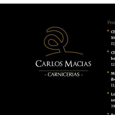
Pro
Ch
1
17
Ch
be
12
M
ib
11
Lo
se
39
Pa