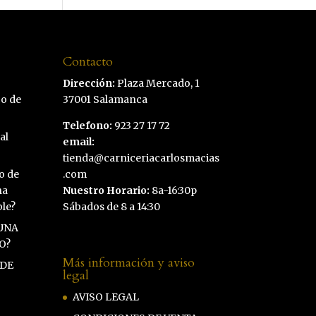
Contacto
Dirección:
Plaza Mercado, 1
co de
37001 Salamanca
Telefono:
923 27 17 72
al
email:
tienda@carniceriacarlosmacias
o de
.com
na
Nuestro Horario:
8a-16:30p
ble?
Sábados de 8 a 14:30
UNA
O?
Más información y aviso
 DE
legal
AVISO LEGAL