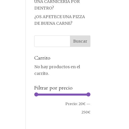
UNA CARNICERÍA POR
DENTRO?
¿OS APETECE UNA PIZZA
DE BUENA CARNE?
Carrito
No hay productos en el
carrito.
Filtrar por precio
Precio
Precio
Precio:
20€
—
Filtrar
mínimo
máximo
250€