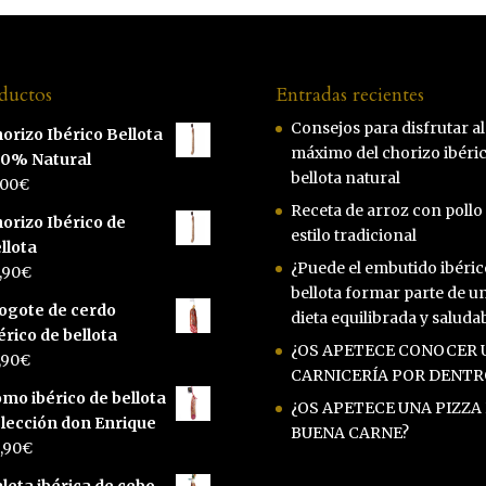
ductos
Entradas recientes
Consejos para disfrutar al
orizo Ibérico Bellota
máximo del chorizo ibéri
00% Natural
bellota natural
,00
€
Receta de arroz con pollo 
orizo Ibérico de
estilo tradicional
llota
¿Puede el embutido ibéric
,90
€
bellota formar parte de u
ogote de cerdo
dieta equilibrada y saluda
érico de bellota
¿OS APETECE CONOCER 
,90
€
CARNICERÍA POR DENTR
mo ibérico de bellota
¿OS APETECE UNA PIZZA
lección don Enrique
BUENA CARNE?
,90
€
leta ibérica de cebo