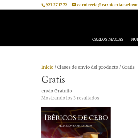
923 27 17 72
carniceria@carniceriacarlos
CARLOS MACIAS
NU
Inicio
/
Clases de envío del producto
/
Gratis
Gratis
envio Gratuito
Ordenado
Mostrando los 3 resultados
por
los
últimos