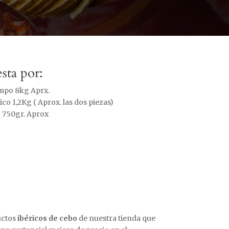
sta por:
mpo 8kg Aprx.
co 1,2Kg ( Aprox. las dos piezas)
 750gr. Aprox
uctos
ibéricos de cebo
de nuestra tienda que