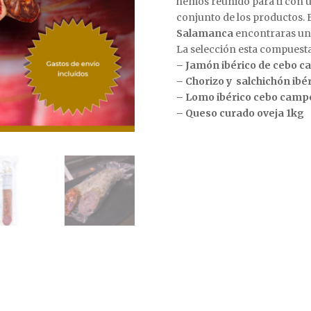
hemos reunido para ti con u
conjunto de los productos. 
Salamanca
encontraras una
La selección esta compuesta
– Jamón ibérico de cebo c
– Chorizo y salchichón ibér
– Lomo ibérico cebo camp
– Queso curado oveja 1kg