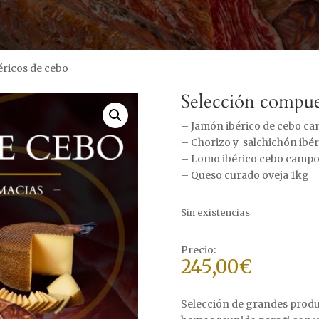
éricos de cebo
Selección compue
– Jamón ibérico de cebo ca
– Chorizo y salchichón ibéri
– Lomo ibérico cebo campo
– Queso curado oveja 1kg
Sin existencias
245,00
€
Selección de grandes prod