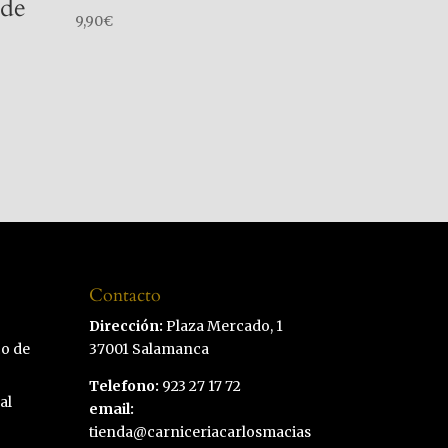
 de
9,90
€
Contacto
Dirección:
Plaza Mercado, 1
co de
37001 Salamanca
Telefono:
923 27 17 72
al
email:
tienda@carniceriacarlosmacias