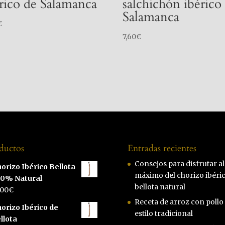
rico de Salamanca
salchichón ibérico
Salamanca
€
7,60
€
ductos
Entradas recientes
Consejos para disfrutar al
orizo Ibérico Bellota
máximo del chorizo ibéri
00% Natural
bellota natural
,00
€
Receta de arroz con pollo 
orizo Ibérico de
estilo tradicional
llota