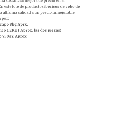
na sustancial mejora de precio en el
En este lote de productos
ibéricos de cebo de
 altísima calidad a un precio inmejorable.
 por:
ampo 8kg Aprx.
ico 1,2Kg ( Aprox. las dos piezas)
o 750gr. Aprox