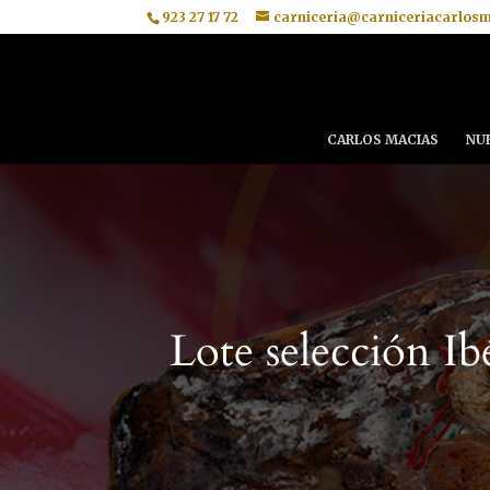
923 27 17 72
carniceria@carniceriacarlos
CARLOS MACIAS
NU
Lote selección Ib