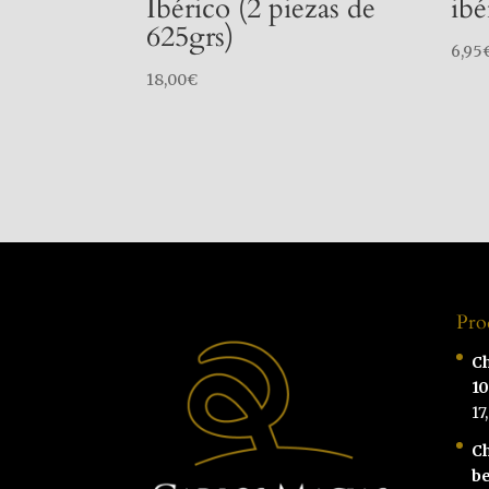
Ibérico (2 piezas de
ibé
625grs)
6,95
18,00
€
Pro
Ch
1
17
Ch
be