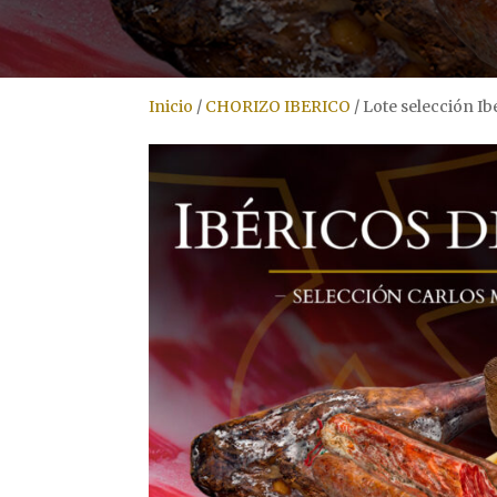
Inicio
/
CHORIZO IBERICO
/
Lote selección Ib