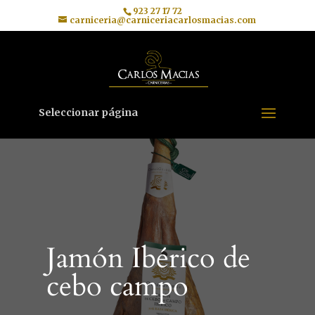
923 27 17 72
carniceria@carniceriacarlosmacias.com
Seleccionar página
Jamón Ibérico de
cebo campo