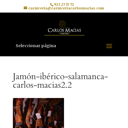
923 27 17 72
carniceria@carniceriacarlosmacias.com
Seleccionar página
Jamón-ibérico-salamanca-
carlos-macias2.2