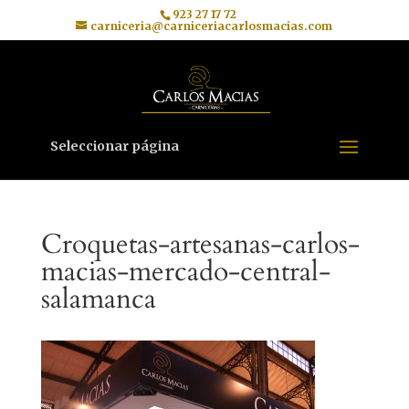
923 27 17 72
carniceria@carniceriacarlosmacias.com
Seleccionar página
Croquetas-artesanas-carlos-
macias-mercado-central-
salamanca